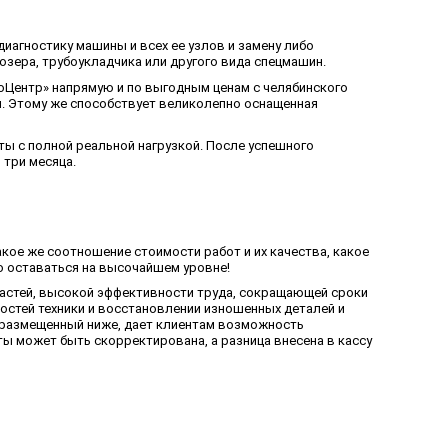
иагностику машины и всех ее узлов и замену либо
озера, трубоукладчика или другого вида спецмашин.
оЦентр» напрямую и по выгодным ценам с челябинского
м. Этому же способствует великолепно оснащенная
ты с полной реальной нагрузкой. После успешного
 три месяца.
акое же соотношение стоимости работ и их качества, какое
о оставаться на высочайшем уровне!
частей, высокой эффективности труда, сокращающей сроки
остей техники и восстановлении изношенных деталей и
, размещенный ниже, дает клиентам возможность
ы может быть скорректирована, а разница внесена в кассу