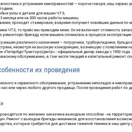
агностики и устранения неисправностей — короче говоря, наш сервис 
тодики;
любые узлы и детали для машин ЧТЗ;
3 месяца или на 500 часов работы машины;
вание, проходят стажировки, вовремя получают новейшие данные по м
ники ЧТЗ, то прайс мы приводим ниже. Он не включает стоимость запас
 ремонтную бригаду, если машина сломалась в процессе эксплуатации 
машин различного назначения – погрузчики, трубоукладчики, бульдозе
стране, несмотря на высокую конкуренцию, возникшую с появлением на
я «ПетербургТрактороЦентр» - официальный дилер завода с 1992 года.
рвисному обслуживанию, в том числе текущий и капитальный ремонт спе
собенности их проведения
ческого и сервисного обслуживания, устранением неполадок и неиспра
 нас или через любого другого продавца. После проведения работ по 
ки
роводиться по желанию заказчика выездным способом - на территории 
ач. Ремонт с выездом бригады механиков для восстановления возмож
едства, которые требуются для доставки тяжелой техники в наш центр р