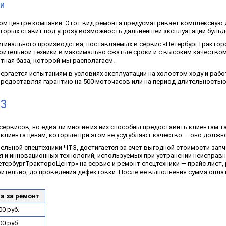
и
ом центре компании. Этот вид ремонта предусматривает комплексную д
которых ставит под угрозу возможность дальнейшей эксплуатации бульд
игинального производства, поставляемых в сервис «ПетербургТрактор
оительной техники в максимально сжатые сроки и с высоким качество
ная база, которой мы располагаем.
ргается испытаниям в условиях эксплуатации на холостом ходу и рабо
редоставляя гарантию на 500 моточасов или на период длительностью
ТЗ
сервисов, но едва ли многие из них способны предоставить клиентам т
клиента ценам, которые при этом не усугубляют качество — оно должн
ельной спецтехники ЧТЗ, достигается за счет выгодной стоимости зап
 и инновационных технологий, используемых при устранении неисправн
етербургТрактороЦентр» на сервис и ремонт спецтехники — прайс лист
ительно, до проведения дефектовки. После ее выполнения сумма оплат
а за ремонт
00 руб.
00 руб.