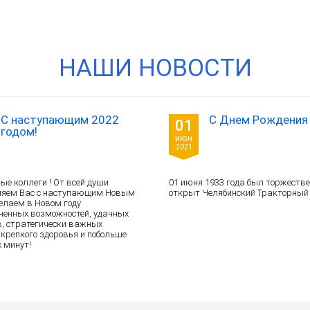
НАШИ НОВОСТИ
С наступающим 2022
С Днем Рождения 
01
годом!
июн
2021
е коллеги ! От всей души
01 июня 1933 года был торжеств
ляем Вас с наступающим Новым
открыт Челябинский Тракторный
Желаем в Новом году
ченных возможностей, удачных
, стратегически важных
 крепкого здоровья и побольше
 минут!