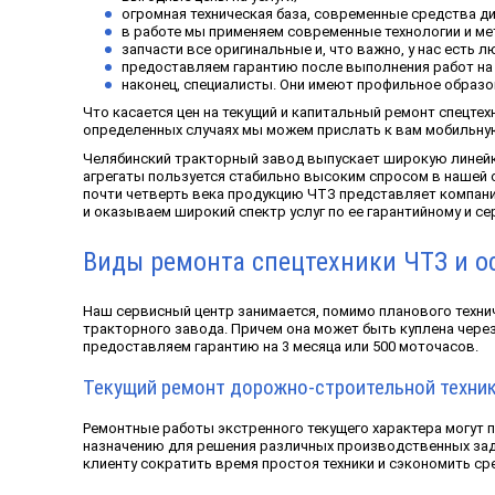
огромная техническая база, современные средства ди
в работе мы применяем современные технологии и ме
запчасти все оригинальные и, что важно, у нас есть 
предоставляем гарантию после выполнения работ на 
наконец, специалисты. Они имеют профильное образо
Что касается цен на текущий и капитальный ремонт спецтех
определенных случаях мы можем прислать к вам мобильную
Челябинский тракторный завод выпускает широкую линейку 
агрегаты пользуется стабильно высоким спросом в нашей 
почти четверть века продукцию ЧТЗ представляет компани
и оказываем широкий спектр услуг по ее гарантийному и се
Виды ремонта спецтехники ЧТЗ и о
Наш сервисный центр занимается, помимо планового техни
тракторного завода. Причем она может быть куплена через
предоставляем гарантию на 3 месяца или 500 моточасов.
Текущий ремонт дорожно-строительной техни
Ремонтные работы экстренного текущего характера могут п
назначению для решения различных производственных зад
клиенту сократить время простоя техники и сэкономить ср