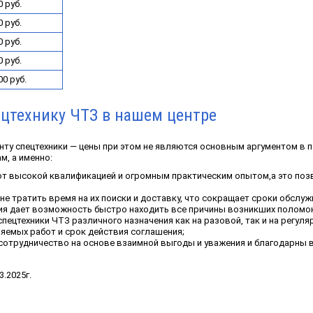
 руб.
 руб.
 руб.
 руб.
00 руб.
цтехнику ЧТЗ в нашем центре
ту спецтехники — цены при этом не являются основным аргументом в п
, а именно:
т высокой квалификацией и огромным практическим опытом,а это поз
е тратить время на их поиски и доставку, что сокращает сроки обслужив
ия дает возможность быстро находить все причины возникших поломок
ецтехники ЧТЗ различного назначения как на разовой, так и на регул
емых работ и срок действия соглашения;
сотрудничество на основе взаимной выгоды и уважения и благодарны в
.2025г.