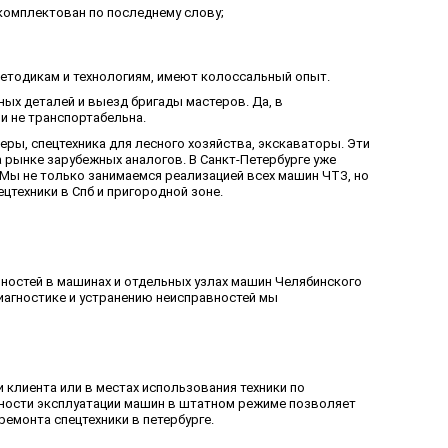
укомплектован по последнему слову;
етодикам и технологиям, имеют колоссальный опыт.
ных деталей и выезд бригады мастеров. Да, в
и не транспортабельна.
ры, спецтехника для лесного хозяйства, экскаваторы. Эти
 рынке зарубежных аналогов. В Санкт-Петербурге уже
 Мы не только занимаемся реализацией всех машин ЧТЗ, но
цтехники в Спб и пригородной зоне.
вностей в машинах и отдельных узлах машин Челябинского
диагностике и устранению неисправностей мы
клиента или в местах использования техники по
ности эксплуатации машин в штатном режиме позволяет
емонта спецтехники в петербурге.