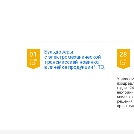
Бульдозеры
01
28
с электромеханической
июн
дек
трансмиссией-новинка
2024
2021
в линейке продукции ЧТЗ.
Уважаемы
поздрав
годом ! 
неограни
моментов
решений,
приятных