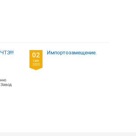
ЧТЗ!!!
Импортозамещение.
02
сен
2020
енно
 Завод.