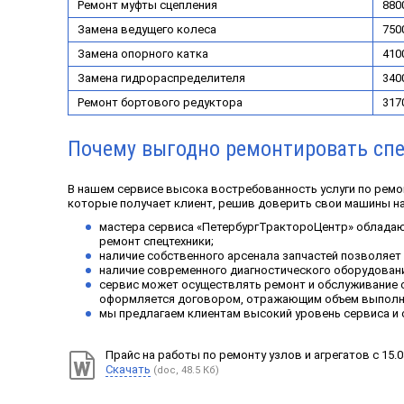
Ремонт муфты сцепления
8800
Замена ведущего колеса
7500
Замена опорного катка
4100
Замена гидрораспределителя
3400
Ремонт бортового редуктора
317
Почему выгодно ремонтировать спе
В нашем сервисе высока востребованность услуги по ремон
которые получает клиент, решив доверить свои машины нам
мастера сервиса «ПетербургТрактороЦентр» обладаю
ремонт спецтехники;
наличие собственного арсенала запчастей позволяет н
наличие современного диагностического оборудован
сервис может осуществлять ремонт и обслуживание сп
оформляется договором, отражающим объем выполня
мы предлагаем клиентам высокий уровень сервиса и 
Прайс на работы по ремонту узлов и агрегатов с 15.03
Скачать
(doc, 48.5 Кб)